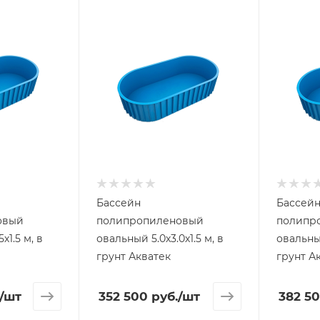
Бассейн
Бассей
овый
полипропиленовый
полипр
овальный 5.0х3.0х1.5 м, в
овальный 5.5х3.0х1.
грунт Акватек
грунт А
/шт
352 500
руб.
/шт
382 5