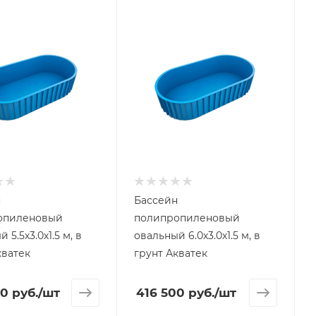
н
Бассейн
опиленовый
полипропиленовый
5 м, в
овальный 6.0х3.0х1.5 м, в
кватек
грунт Акватек
00
руб.
/шт
416 500
руб.
/шт