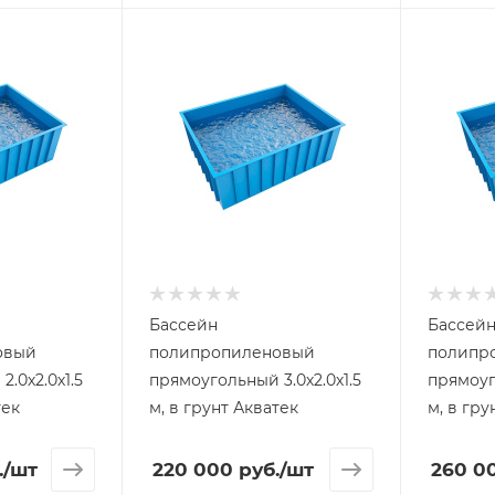
Бассейн
Бассей
овый
полипропиленовый
полипр
.5
прямоугольный 3.0х2.0х1.5
прямоугольны
тек
м, в грунт Акватек
м, в гру
.
/шт
220 000
руб.
/шт
260 0