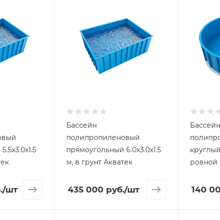
Бассейн
Бассей
овый
полипропиленовый
полипр
.5
прямоугольный 6.0х3.0х1.5
круглый 
тек
м, в грунт Акватек
ровной 
.
/шт
435 000
руб.
/шт
140 0