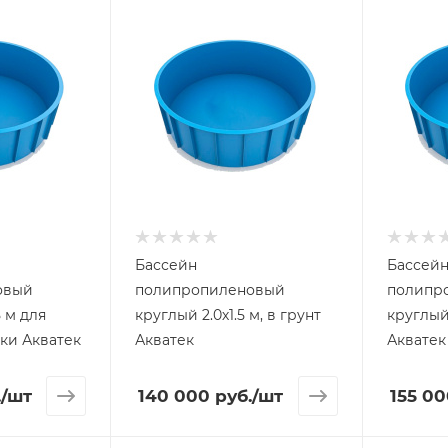
Бассейн
Бассей
овый
полипропиленовый
полипр
5 м для
круглый 2.0х1.5 м, в грунт
круглый 
ки Акватек
Акватек
Акватек
.
/шт
140 000
руб.
/шт
155 00