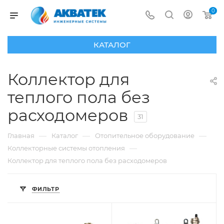
0
КАТАЛОГ
Коллектор для
теплого пола без
расходомеров
31
—
—
—
Главная
Каталог
Отопительное оборудование
—
Коллекторные системы отопления
Коллектор для теплого пола без расходомеров
ФИЛЬТР