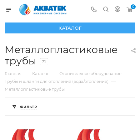
0
КАТАЛОГ
Металлопластиковые
трубы
31
—
—
—
Главная
Каталог
Отопительное оборудование
—
Трубы и шланги для отопления (вода/отопление)
Металлопластиковые трубы
ФИЛЬТР