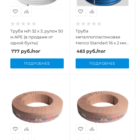
Труба м/п 32 х 3, рулон 50
Труба
м APE (в продаже от
металлопластиковая
одной бухты)
Henco Standart 16 х 2 мм
в изоляции ISO4 (6 мм)
777
руб.
/пог
463
руб.
/пог
цвет синий
ПОДРОБНЕЕ
ПОДРОБНЕЕ