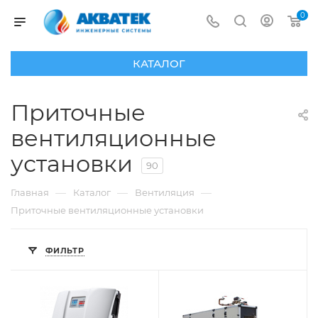
0
КАТАЛОГ
Приточные
вентиляционные
установки
90
—
—
—
Главная
Каталог
Вентиляция
Приточные вентиляционные установки
ФИЛЬТР