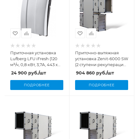
Приточная установка
Приточно-вытяжная
Lufberg LFU iFresh (120
установка Zenit-6000 SW
м³/ч, 0,8 кВт, 3,7А, 443 х
(2 ступени рекуперации,
594 х 160)
6000 м³/ч, 3,92 кВт)
24 900
руб.
/шт
904 860
руб.
/шт
ПОДРОБНЕЕ
ПОДРОБНЕЕ