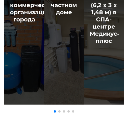
коммерческой
частном
(6,2 х 3 х
организации
доме
1,48 м) в
города
СПА-
центре
Медикус-
плюс