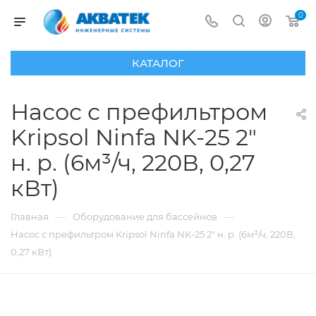
0
КАТАЛОГ
Насос с префильтром
Kripsol Ninfa NK-25 2"
н. р. (6м³/ч, 220В, 0,27
кВт)
—
—
Главная
Оборудование для бассейнов
Насос с префильтром Kripsol Ninfa NK-25 2" н. р. (6м³/ч, 220В,
0,27 кВт)