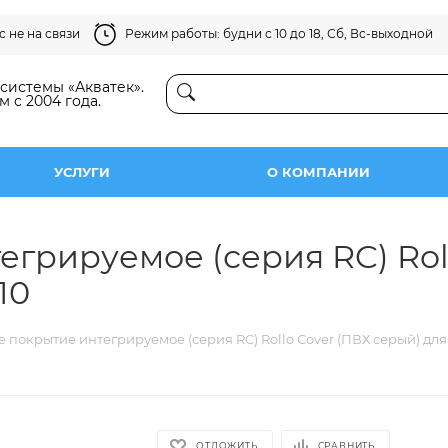
 не на связи
Режим работы: будни с 10 до 18, Сб, Вс-выходной
истемы «Акватек».
м с 2004 года.
УСЛУГИ
О КОМПАНИИ
грируемое (серия RC) Rol
10
 покрытие интегрируемое (серия RC) Rollo Cover (ПВХ серый) для 
ОТЛОЖИТЬ
СРАВНИТЬ