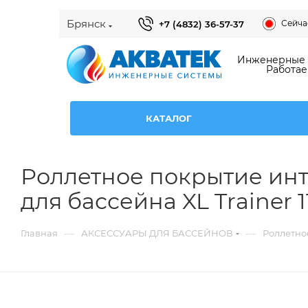
Брянск
Сейчас
+7 (4832) 36-57-37
Инженерные с
Работае
КАТАЛОГ
Роллетное покрытие инте
для бассейна XL Trainer 1
—
—
Главная
АКСЕССУАРЫ ДЛЯ БАССЕЙНОВ
Роллетное