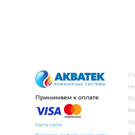
О 
Но
Принимаем к оплате
Ст
Ва
Ус
Карта сайта
Ус