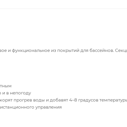
вое и функциональное из покрытий для бассейнов. Секци
отным
 и в непогоду
орят прогрев воды и добавят 4–8 градусов температур
дистанционного управления