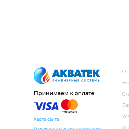
О 
Но
Принимаем к оплате
Ст
Ва
Ус
Карта сайта
Ус