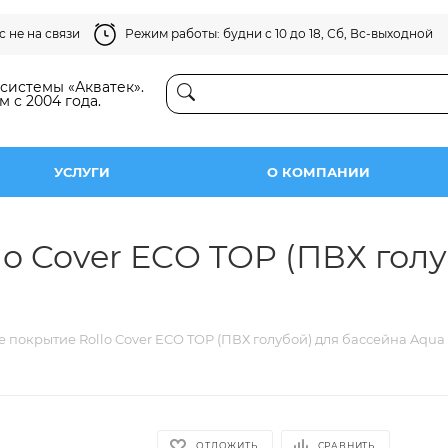
 не на связи
Режим работы: будни с 10 до 18, Сб, Вс-выходной
истемы «Акватек».
м с 2004 года.
УСЛУГИ
О КОМПАНИИ
o Cover ECO TOP (ПВХ гол
 покрытие Rollo Cover ECO TOP (ПВХ голубой) для бассейна Aqua
ОТЛОЖИТЬ
СРАВНИТЬ